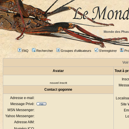
Monde des Phas
FAQ
Rechercher
Groupes d'utilisateurs
S'enregistrer
Prof
Voir
Avatar
Tout à p
Inscr
nouvel inscrit
Messa
Contact gogonne
Adresse e-mail:
Localisa
Message Privé:
Site
MSN Messenger:
Em
Yahoo Messenger:
Lo
Adresse AIM:
Numéro ICQ: