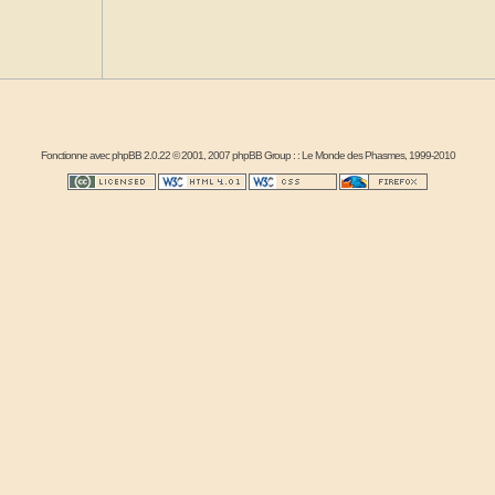
Fonctionne avec
phpBB
2.0.22 © 2001, 2007 phpBB Group : :
Le Monde des Phasmes
, 1999-2010