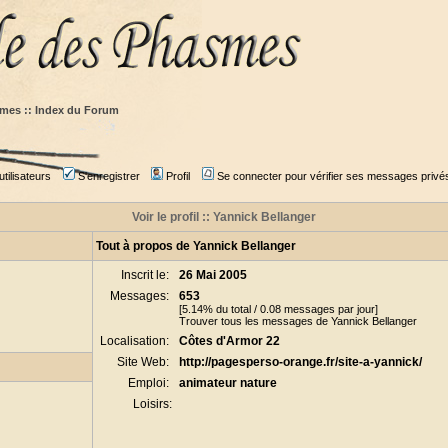
mes :: Index du Forum
tilisateurs
S'enregistrer
Profil
Se connecter pour vérifier ses messages privé
Voir le profil :: Yannick Bellanger
Tout à propos de Yannick Bellanger
Inscrit le:
26 Mai 2005
Messages:
653
[5.14% du total / 0.08 messages par jour]
Trouver tous les messages de Yannick Bellanger
Localisation:
Côtes d'Armor 22
Site Web:
http://pagesperso-orange.fr/site-a-yannick/
Emploi:
animateur nature
Loisirs: