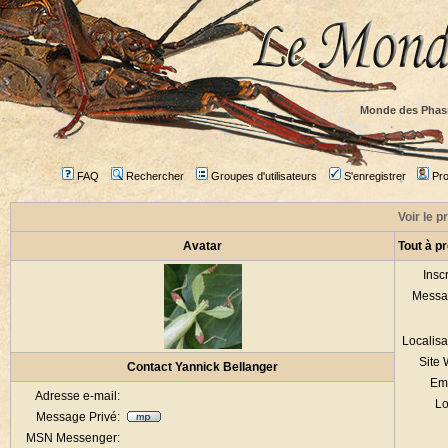
Monde des Phas
FAQ
Rechercher
Groupes d'utilisateurs
S'enregistrer
Prof
Voir le p
Avatar
Tout à p
Inscr
Messa
Localisa
Site
Contact Yannick Bellanger
Em
Adresse e-mail:
Lo
Message Privé:
MSN Messenger: