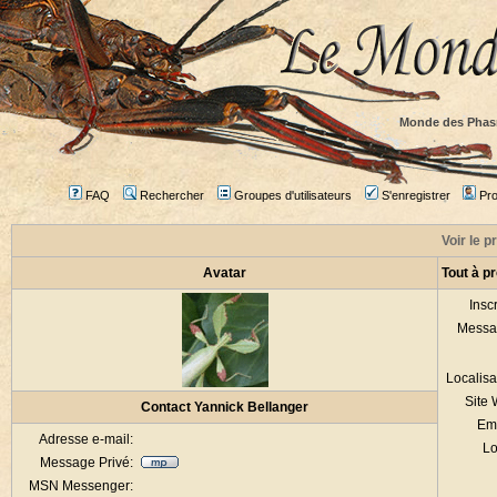
Monde des Phas
FAQ
Rechercher
Groupes d'utilisateurs
S'enregistrer
Prof
Voir le p
Avatar
Tout à p
Inscr
Messa
Localisa
Site
Contact Yannick Bellanger
Em
Adresse e-mail:
Lo
Message Privé:
MSN Messenger: