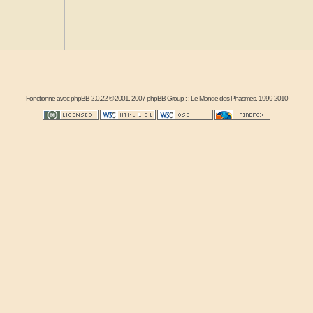
Fonctionne avec
phpBB
2.0.22 © 2001, 2007 phpBB Group : :
Le Monde des Phasmes
, 1999-2010