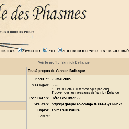
mes :: Index du Forum
tilisateurs
S'enregistrer
Profil
Se connecter pour vérifier ses messages privé
Voir le profil :: Yannick Bellanger
Tout à propos de Yannick Bellanger
Inscrit le:
26 Mai 2005
Messages:
653
[5.14% du total / 0.08 messages par jour]
Trouver tous les messages de Yannick Bellanger
Localisation:
Côtes d'Armor 22
Site Web:
http://pagesperso-orange.fr/site-a-yannick/
Emploi:
animateur nature
Loisirs: