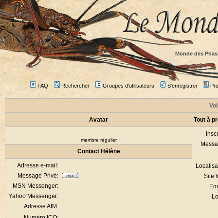
Monde des Phas
FAQ
Rechercher
Groupes d'utilisateurs
S'enregistrer
Prof
Voi
Avatar
Tout à p
Inscr
membre régulier
Messa
Contact Hélène
Adresse e-mail:
Localisa
Message Privé:
Site
MSN Messenger:
Em
Yahoo Messenger:
Lo
Adresse AIM:
Numéro ICQ: