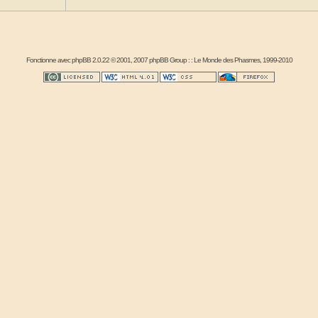
Fonctionne avec
phpBB
2.0.22 © 2001, 2007 phpBB Group : :
Le Monde des Phasmes
, 1999-2010