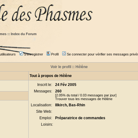
mes :: Index du Forum
tilisateurs
S'enregistrer
Profil
Se connecter pour vérifier ses messages privé
Voir le profil :: Hélène
Tout à propos de Hélène
Inscrit le:
24 Fév 2005
Messages:
260
[2.05% du total / 0.03 messages par jour]
Trouver tous les messages de Hélène
Localisation:
Illkirch, Bas-Rhin
Site Web:
Emploi:
Préparatrice de commandes
Loisirs: