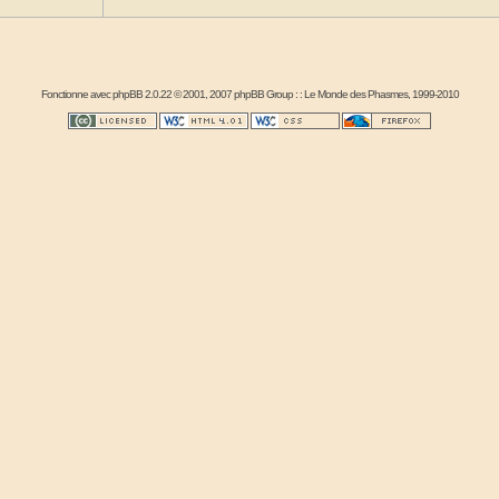
Fonctionne avec
phpBB
2.0.22 © 2001, 2007 phpBB Group : :
Le Monde des Phasmes
, 1999-2010