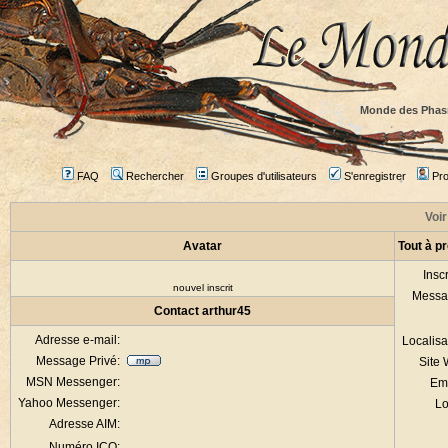
Monde des Phas
FAQ
Rechercher
Groupes d'utilisateurs
S'enregistrer
Prof
Voir
Avatar
Tout à p
Inscr
nouvel inscrit
Messa
Contact arthur45
Adresse e-mail:
Localisa
Message Privé:
Site
MSN Messenger:
Em
Yahoo Messenger:
Lo
Adresse AIM:
Numéro ICQ: