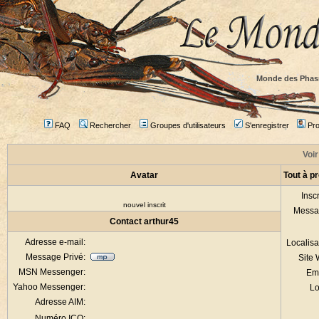
Monde des Phas
FAQ
Rechercher
Groupes d'utilisateurs
S'enregistrer
Prof
Voir
Avatar
Tout à p
Inscr
nouvel inscrit
Messa
Contact arthur45
Adresse e-mail:
Localisa
Message Privé:
Site
MSN Messenger:
Em
Yahoo Messenger:
Lo
Adresse AIM:
Numéro ICQ: