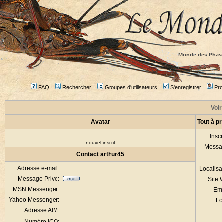
Monde des Phas
FAQ
Rechercher
Groupes d'utilisateurs
S'enregistrer
Prof
Voir
Avatar
Tout à p
Inscr
nouvel inscrit
Messa
Contact arthur45
Adresse e-mail:
Localisa
Message Privé:
Site
MSN Messenger:
Em
Yahoo Messenger:
Lo
Adresse AIM:
Numéro ICQ: