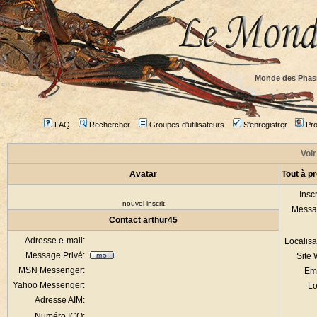
Monde des Phas
FAQ
Rechercher
Groupes d'utilisateurs
S'enregistrer
Prof
Voir
Avatar
Tout à p
Inscr
nouvel inscrit
Messa
Contact arthur45
Adresse e-mail:
Localisa
Message Privé:
Site
MSN Messenger:
Em
Yahoo Messenger:
Lo
Adresse AIM:
Numéro ICQ: