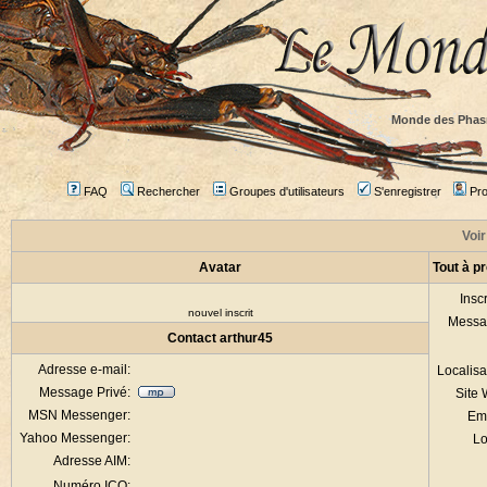
Monde des Phas
FAQ
Rechercher
Groupes d'utilisateurs
S'enregistrer
Prof
Voir
Avatar
Tout à p
Inscr
nouvel inscrit
Messa
Contact arthur45
Adresse e-mail:
Localisa
Message Privé:
Site
MSN Messenger:
Em
Yahoo Messenger:
Lo
Adresse AIM:
Numéro ICQ: