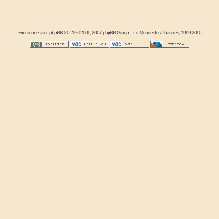
Fonctionne avec
phpBB
2.0.22 © 2001, 2007 phpBB Group : :
Le Monde des Phasmes
, 1999-2010