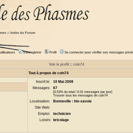
mes :: Index du Forum
tilisateurs
S'enregistrer
Profil
Se connecter pour vérifier ses messages privé
Voir le profil :: coin74
Tout à propos de coin74
Inscrit le:
10 Mai 2008
Messages:
67
[0.53% du total / 0.01 messages par jour]
Trouver tous les messages de coin74
Localisation:
Bonneville : hte-savoie
Site Web:
Emploi:
technicien
Loisirs:
bricolage