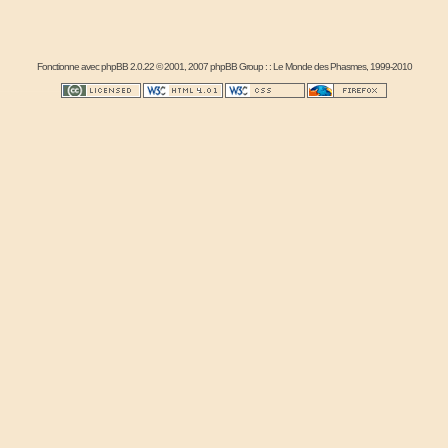
Fonctionne avec
phpBB
2.0.22 © 2001, 2007 phpBB Group : :
Le Monde des Phasmes
, 1999-2010