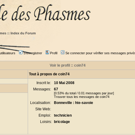
mes :: Index du Forum
tilisateurs
S'enregistrer
Profil
Se connecter pour vérifier ses messages privé
Voir le profil :: coin74
Tout à propos de coin74
Inscrit le:
10 Mai 2008
Messages:
67
[0.53% du total / 0.01 messages par jour]
Trouver tous les messages de coin74
Localisation:
Bonneville : hte-savoie
Site Web:
Emploi:
technicien
Loisirs:
bricolage