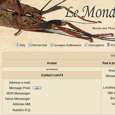
Monde des Phas
FAQ
Rechercher
Groupes d'utilisateurs
S'enregistrer
Prof
Voi
Avatar
Tout à p
animateur
Inscr
Contact coin74
Messa
Adresse e-mail:
Localisa
Message Privé:
Site
MSN Messenger:
Em
Yahoo Messenger:
Lo
Adresse AIM:
Numéro ICQ: