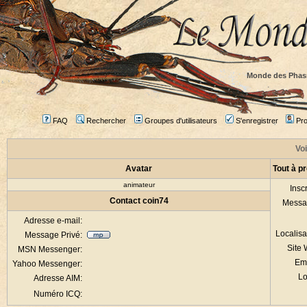
Monde des Phas
FAQ
Rechercher
Groupes d'utilisateurs
S'enregistrer
Prof
Voi
Avatar
Tout à p
animateur
Inscr
Contact coin74
Messa
Adresse e-mail:
Localisa
Message Privé:
Site
MSN Messenger:
Em
Yahoo Messenger:
Lo
Adresse AIM:
Numéro ICQ: