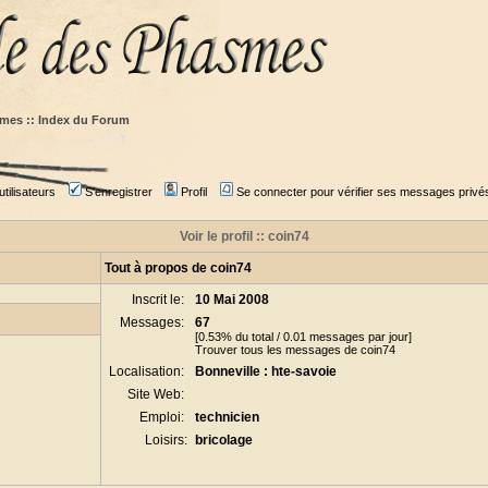
mes :: Index du Forum
tilisateurs
S'enregistrer
Profil
Se connecter pour vérifier ses messages privé
Voir le profil :: coin74
Tout à propos de coin74
Inscrit le:
10 Mai 2008
Messages:
67
[0.53% du total / 0.01 messages par jour]
Trouver tous les messages de coin74
Localisation:
Bonneville : hte-savoie
Site Web:
Emploi:
technicien
Loisirs:
bricolage