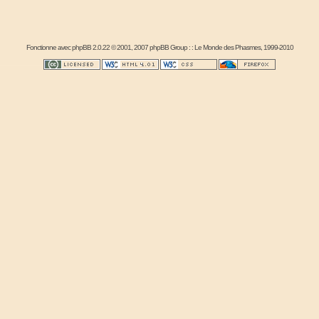
Fonctionne avec
phpBB
2.0.22 © 2001, 2007 phpBB Group : :
Le Monde des Phasmes
, 1999-2010