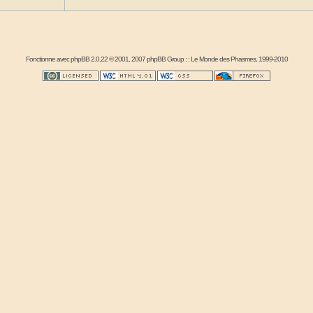
Fonctionne avec
phpBB
2.0.22 © 2001, 2007 phpBB Group : :
Le Monde des Phasmes
, 1999-2010