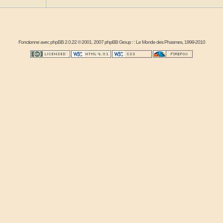
Fonctionne avec
phpBB
2.0.22 © 2001, 2007 phpBB Group : :
Le Monde des Phasmes
, 1999-2010