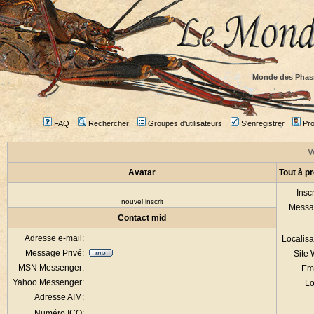
Monde des Phas
FAQ
Rechercher
Groupes d'utilisateurs
S'enregistrer
Prof
V
Avatar
Tout à p
Inscr
nouvel inscrit
Messa
Contact mid
Adresse e-mail:
Localisa
Message Privé:
Site
MSN Messenger:
Em
Yahoo Messenger:
Lo
Adresse AIM:
Numéro ICQ: