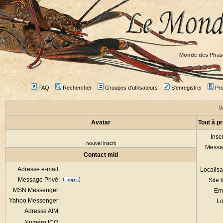
Monde des Phas
FAQ
Rechercher
Groupes d'utilisateurs
S'enregistrer
Prof
V
Avatar
Tout à p
Inscr
nouvel inscrit
Messa
Contact mid
Adresse e-mail:
Localisa
Message Privé:
Site
MSN Messenger:
Em
Yahoo Messenger:
Lo
Adresse AIM:
Numéro ICQ: