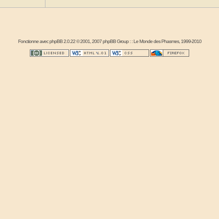
Fonctionne avec
phpBB
2.0.22 © 2001, 2007 phpBB Group : :
Le Monde des Phasmes
, 1999-2010