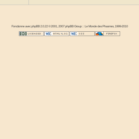
Fonctionne avec
phpBB
2.0.22 © 2001, 2007 phpBB Group : :
Le Monde des Phasmes
, 1999-2010