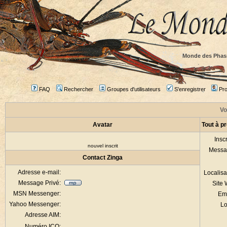
Monde des Phas
FAQ
Rechercher
Groupes d'utilisateurs
S'enregistrer
Prof
Vo
Avatar
Tout à p
Inscr
nouvel inscrit
Messa
Contact Zinga
Adresse e-mail:
Localisa
Message Privé:
Site
MSN Messenger:
Em
Yahoo Messenger:
Lo
Adresse AIM:
Numéro ICQ: