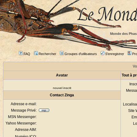
Monde des Phas
FAQ
Rechercher
Groupes d'utilisateurs
S'enregistrer
Prof
Vo
Avatar
Tout à p
Inscr
nouvel inscrit
Messa
Contact Zinga
Adresse e-mail:
Localisa
Message Privé:
Site
MSN Messenger:
Em
Yahoo Messenger:
Lo
Adresse AIM:
Numéro ICQ: