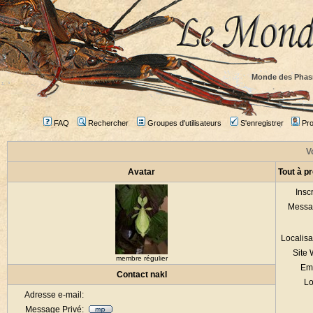
Monde des Phas
FAQ
Rechercher
Groupes d'utilisateurs
S'enregistrer
Prof
Vo
Avatar
Tout à p
Inscr
Messa
Localisa
Site
membre régulier
Em
Contact nakl
Lo
Adresse e-mail:
Message Privé: