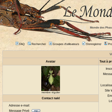
Monde des Phas
FAQ
Rechercher
Groupes d'utilisateurs
S'enregistrer
Prof
Vo
Avatar
Tout à p
Inscr
Messa
Localisa
Site
membre régulier
Em
Contact nakl
Lo
Adresse e-mail:
Message Privé: