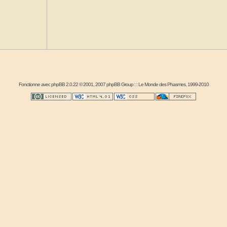
Fonctionne avec
phpBB
2.0.22 © 2001, 2007 phpBB Group : :
Le Monde des Phasmes
, 1999-2010