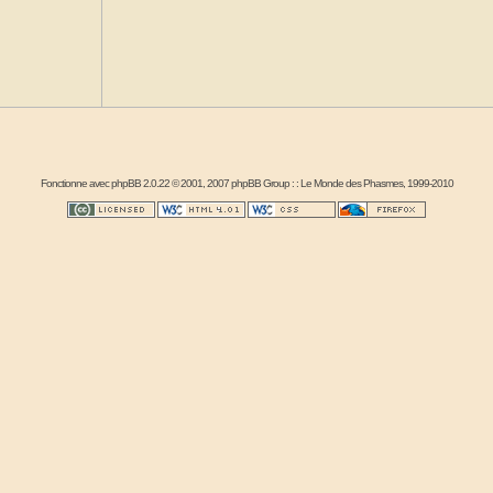
Fonctionne avec
phpBB
2.0.22 © 2001, 2007 phpBB Group : :
Le Monde des Phasmes
, 1999-2010