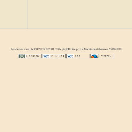
Fonctionne avec
phpBB
2.0.22 © 2001, 2007 phpBB Group : :
Le Monde des Phasmes
, 1999-2010