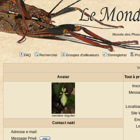
Monde des Phas
FAQ
Rechercher
Groupes d'utilisateurs
S'enregistrer
Prof
Vo
Avatar
Tout à p
Inscr
Messa
Localisa
Site
membre régulier
Em
Contact nakl
Lo
Adresse e-mail:
Message Privé: