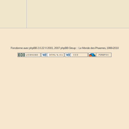
Fonctionne avec
phpBB
2.0.22 © 2001, 2007 phpBB Group : :
Le Monde des Phasmes
, 1999-2010