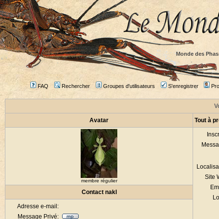
Monde des Phas
FAQ
Rechercher
Groupes d'utilisateurs
S'enregistrer
Prof
Vo
Avatar
Tout à p
Inscr
Messa
Localisa
Site
membre régulier
Em
Contact nakl
Lo
Adresse e-mail:
Message Privé: