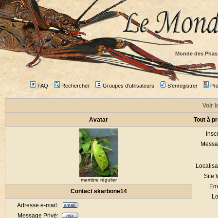
Monde des Phas
FAQ
Rechercher
Groupes d'utilisateurs
S'enregistrer
Prof
Voir l
Avatar
Tout à p
Inscr
Messa
Localisa
Site
membre régulier
Em
Contact skarbone14
Lo
Adresse e-mail:
Message Privé: