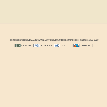
Fonctionne avec
phpBB
2.0.22 © 2001, 2007 phpBB Group : :
Le Monde des Phasmes
, 1999-2010