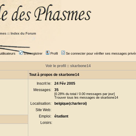
mes :: Index du Forum
tilisateurs
S'enregistrer
Profil
Se connecter pour vérifier ses messages privé
Voir le profil :: skarbone14
Tout à propos de skarbone14
Inscrit le:
24 Fév 2005
Messages:
35
[0.28% du total / 0.00 messages par jour]
Trouver tous les messages de skarbone14
Localisation:
belgique(charleroi)
Site Web:
Emploi:
étudiant
Loisirs: