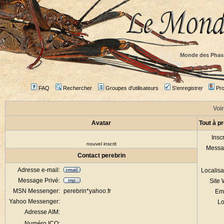
Monde des Phas
FAQ
Rechercher
Groupes d'utilisateurs
S'enregistrer
Prof
Voir
Avatar
Tout à p
Inscr
nouvel inscrit
Messa
Contact perebrin
Adresse e-mail:
Localisa
Message Privé:
Site
MSN Messenger:
perebrin*yahoo.fr
Em
Yahoo Messenger:
Lo
Adresse AIM:
Numéro ICQ: