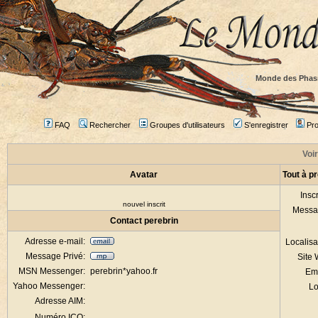
Monde des Phas
FAQ
Rechercher
Groupes d'utilisateurs
S'enregistrer
Prof
Voir
Avatar
Tout à p
Inscr
nouvel inscrit
Messa
Contact perebrin
Adresse e-mail:
Localisa
Message Privé:
Site
MSN Messenger:
perebrin*yahoo.fr
Em
Yahoo Messenger:
Lo
Adresse AIM:
Numéro ICQ: