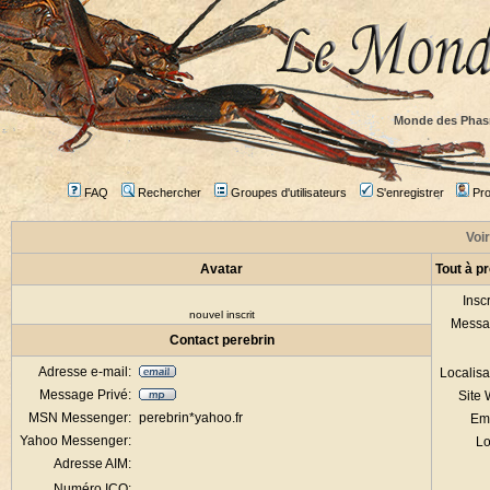
Monde des Phas
FAQ
Rechercher
Groupes d'utilisateurs
S'enregistrer
Prof
Voir
Avatar
Tout à p
Inscr
nouvel inscrit
Messa
Contact perebrin
Adresse e-mail:
Localisa
Message Privé:
Site
MSN Messenger:
perebrin*yahoo.fr
Em
Yahoo Messenger:
Lo
Adresse AIM:
Numéro ICQ: