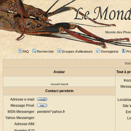
Monde des Phas
FAQ
Rechercher
Groupes d'utilisateurs
S'enregistrer
Prof
Voir
Avatar
Tout à p
Inscr
nouvel inscrit
Messa
Contact perebrin
Adresse e-mail:
Localisa
Message Privé:
Site
MSN Messenger:
perebrin*yahoo.fr
Em
Yahoo Messenger:
Lo
Adresse AIM:
Numéro ICQ: