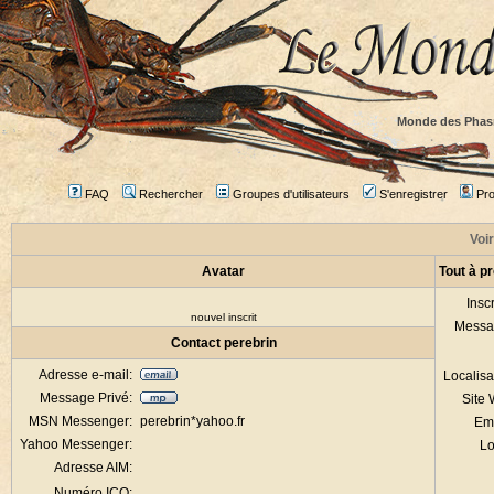
Monde des Phas
FAQ
Rechercher
Groupes d'utilisateurs
S'enregistrer
Prof
Voir
Avatar
Tout à p
Inscr
nouvel inscrit
Messa
Contact perebrin
Adresse e-mail:
Localisa
Message Privé:
Site
MSN Messenger:
perebrin*yahoo.fr
Em
Yahoo Messenger:
Lo
Adresse AIM:
Numéro ICQ: