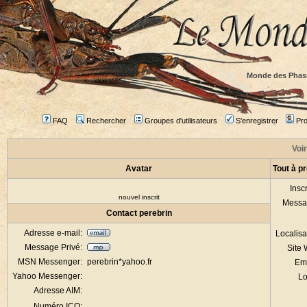
Monde des Phas
FAQ
Rechercher
Groupes d'utilisateurs
S'enregistrer
Prof
Voir
Avatar
Tout à p
Inscr
nouvel inscrit
Messa
Contact perebrin
Adresse e-mail:
Localisa
Message Privé:
Site
MSN Messenger:
perebrin*yahoo.fr
Em
Yahoo Messenger:
Lo
Adresse AIM:
Numéro ICQ: