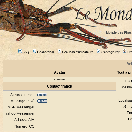
Monde des Phas
FAQ
Rechercher
Groupes d'utilisateurs
S'enregistrer
Prof
Voi
Avatar
Tout à p
animateur
Inscr
Contact franck
Messa
Adresse e-mail:
Localisa
Message Privé:
Site
MSN Messenger:
Em
Yahoo Messenger:
Lo
Adresse AIM:
Numéro ICQ: