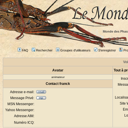
Monde des Phas
FAQ
Rechercher
Groupes d'utilisateurs
S'enregistrer
Prof
Voi
Avatar
Tout à p
animateur
Inscr
Contact franck
Messa
Adresse e-mail:
Localisa
Message Privé:
Site
MSN Messenger:
Em
Yahoo Messenger:
Lo
Adresse AIM:
Numéro ICQ: