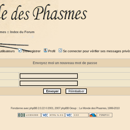
mes :: Index du Forum
tilisateurs
S'enregistrer
Profil
Se connecter pour vérifier ses messages privé
Envoyez moi un nouveau mot de passe
Fonctionne avec
phpBB
2.0.22 © 2001, 2007 phpBB Group : :
Le Monde des Phasmes
, 1999-2010