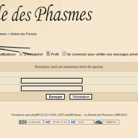
mes :: Index du Forum
tilisateurs
S'enregistrer
Profil
Se connecter pour vérifier ses messages privé
Envoyez moi un nouveau mot de passe
Fonctionne avec
phpBB
2.0.22 © 2001, 2007 phpBB Group : :
Le Monde des Phasmes
, 1999-2010