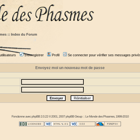
mes :: Index du Forum
tilisateurs
S'enregistrer
Profil
Se connecter pour vérifier ses messages privé
Envoyez moi un nouveau mot de passe
Fonctionne avec
phpBB
2.0.22 © 2001, 2007 phpBB Group : :
Le Monde des Phasmes
, 1999-2010