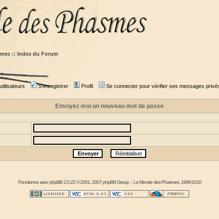
mes :: Index du Forum
tilisateurs
S'enregistrer
Profil
Se connecter pour vérifier ses messages privé
Envoyez moi un nouveau mot de passe
Fonctionne avec
phpBB
2.0.22 © 2001, 2007 phpBB Group : :
Le Monde des Phasmes
, 1999-2010