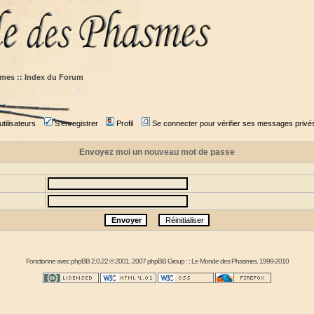
mes :: Index du Forum
tilisateurs
S'enregistrer
Profil
Se connecter pour vérifier ses messages privé
Envoyez moi un nouveau mot de passe
Fonctionne avec
phpBB
2.0.22 © 2001, 2007 phpBB Group : :
Le Monde des Phasmes
, 1999-2010