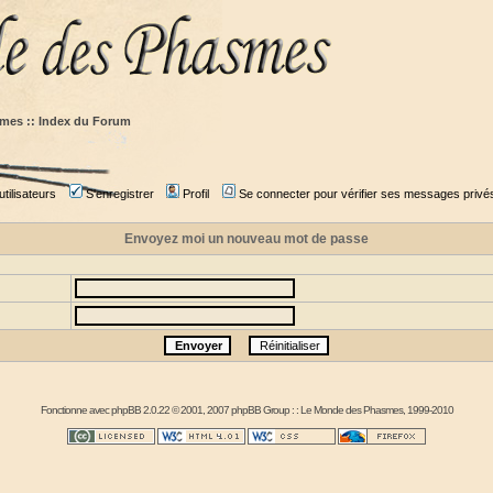
mes :: Index du Forum
tilisateurs
S'enregistrer
Profil
Se connecter pour vérifier ses messages privé
Envoyez moi un nouveau mot de passe
Fonctionne avec
phpBB
2.0.22 © 2001, 2007 phpBB Group : :
Le Monde des Phasmes
, 1999-2010